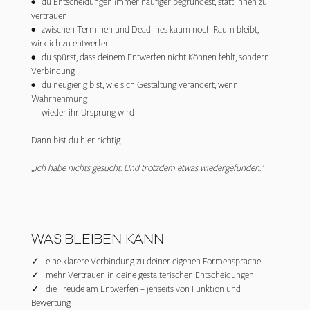
• du Entscheidungen immer häufiger begründest, statt ihnen zu
vertrauen
• zwischen Terminen und Deadlines kaum noch Raum bleibt,
wirklich zu entwerfen
• du spürst, dass deinem Entwerfen nicht Können fehlt, sondern
Verbindung
• du neugierig bist, wie sich Gestaltung verändert, wenn
Wahrnehmung
wieder ihr Ursprung wird
Dann bist du hier richtig.
„Ich habe nichts gesucht. Und trotzdem etwas wiedergefunden.“
WAS BLEIBEN KANN
✓ eine klarere Verbindung zu deiner eigenen Formensprache
✓ mehr Vertrauen in deine gestalterischen Entscheidungen
✓ die Freude am Entwerfen – jenseits von Funktion und
Bewertung