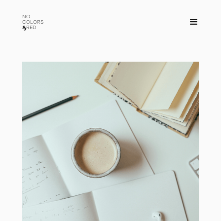
NO
COLORS
RED
&