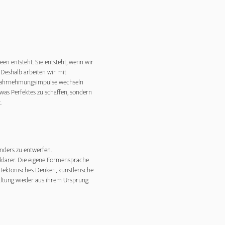
een entsteht. Sie entsteht, wenn wir
Deshalb arbeiten wir mit
t. Wahrnehmungsimpulse wechseln
was Perfektes zu schaffen, sondern
.
anders zu entwerfen.
 klarer. Die eigene Formensprache
itektonisches Denken, künstlerische
altung wieder aus ihrem Ursprung