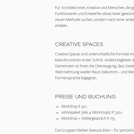
Für Architekt:innen, Kreative und Menschen, die g
Funktionieren und Entwerfen etwas leiser geworden 
neuen Methode suchen, sondern nach einer ander
erleben.
CREATIVE SPACES
Creative Spaces sind unterschiedliche Formate m
Manche sind ein erster Schritt. Andere begleiten 
Gemeinsam ist ihnen die Überzeugung, dass Gestal
Wahrnehmung wieder Raum bekommt – und Mens
Formensprache begegnen.
PREISE UND BUCHUNG
→ Workshop € 90,-
→ Jahrespaket (alle 4 Workshops) € 320,-
→ Workshop + Ateliergespräch € 115,-
Die Gruppen bleiben bewusst klein – für persönli