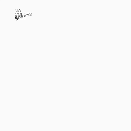
NO
COLORS
RED
&